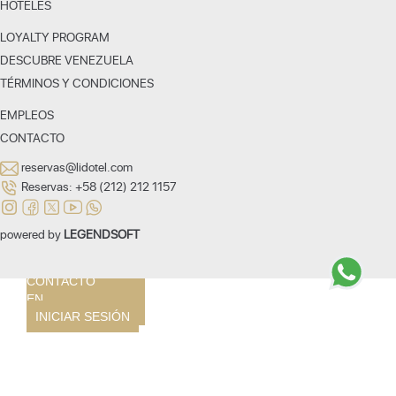
HOTELES
LOYALTY PROGRAM
NOSOTROS
DESCUBRE VENEZUELA
HOTELES
TÉRMINOS Y CONDICIONES
CARACAS
SAN CRISTÓBAL
EMPLEOS
VALENCIA
CONTACTO
MARGARITA
BARQUISIMETO
reservas@lidotel.com
PARAGUANÁ
Reservas:
+58 (212) 212 1157
PLAYA EL AGUA
LOYALTY
PROGRAM
powered by
LEGENDSOFT
DESCUBRE
VENEZUELA
CONTACTO
EN
INICIAR SESIÓN