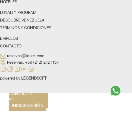
HOTELES
LOYALTY PROGRAM
NOSOTROS
DESCUBRE VENEZUELA
HOTELES
TÉRMINOS Y CONDICIONES
CARACAS
SAN CRISTÓBAL
EMPLEOS
VALENCIA
CONTACTO
MARGARITA
BARQUISIMETO
reservas@lidotel.com
PARAGUANÁ
Reservas:
+58 (212) 212 1157
PLAYA EL AGUA
LOYALTY
PROGRAM
powered by
LEGENDSOFT
DESCUBRE
VENEZUELA
CONTACTO
EN
INICIAR SESIÓN